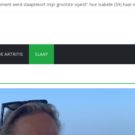
ent werd slaaptekort mijn grootste vijand”: hoe Isabelle (59) haar 
hoe Claudia M. terugvocht tegen knieartrose met ultrasone therapie
herapie kan ik weer probleemloos kilometers wandelen zonder pijn.”
de ik die knie eraf hebben, nu huppel ik weer vrolijk door het leven” Ch
ar ervaring: “Dankzij ultrasone therapie ben ik eindelijk verlost van mi
E ARTRITIS
SLAAP