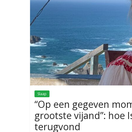
Slaap
“Op een gegeven mome
grootste vijand”: hoe I
terugvond