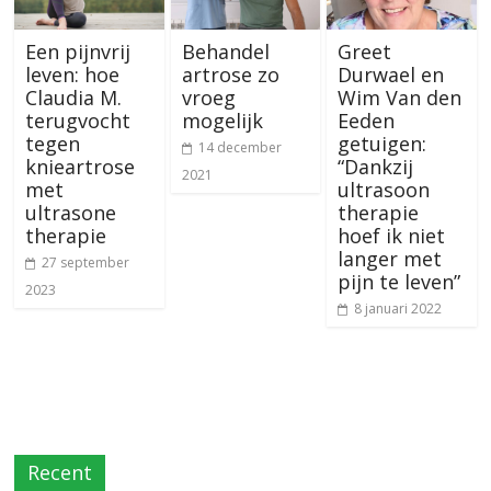
Een pijnvrij
Behandel
Greet
leven: hoe
artrose zo
Durwael en
Claudia M.
vroeg
Wim Van den
terugvocht
mogelijk
Eeden
tegen
getuigen:
14 december
knieartrose
“Dankzij
2021
met
ultrasoon
ultrasone
therapie
therapie
hoef ik niet
langer met
27 september
pijn te leven”
2023
8 januari 2022
Recent