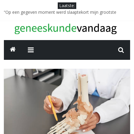
Spring
Laatste:
naar
“Op een gegeven moment werd slaaptekort mijn grootste
inhoud
vijand”: hoe Isabelle (59) haar nachtrust terugvond
Een pijnvrij leven: hoe Claudia M. terugvocht tegen knieartrose
met ultrasone therapie
Geneeskunde
“Dankzij ultrasone therapie kan ik weer probleemloos kilometers
wandelen zonder pijn.”
Vier jaar geleden wilde ik die knie eraf hebben, nu huppel ik weer
Vandaag
vrolijk door het leven” Charlotte Visch (67)
Diane Richir deelt haar ervaring: “Dankzij ultrasone therapie ben
ik eindelijk verlost van mijn artrosepijn”